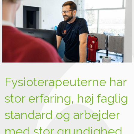
Fysioterapeuterne har
stor erfaring, høj faglig
standard og arbejder
med stor grundighed.